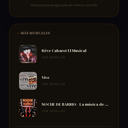
Respuesta asegurada en menos de 24h
MÁS MUSICALES
Rêve Cabaret El Musical
VER DETALLES
Vive
VER DETALLES
NOCHE DE BARRIO - La música de tu
vida
VER DETALLES