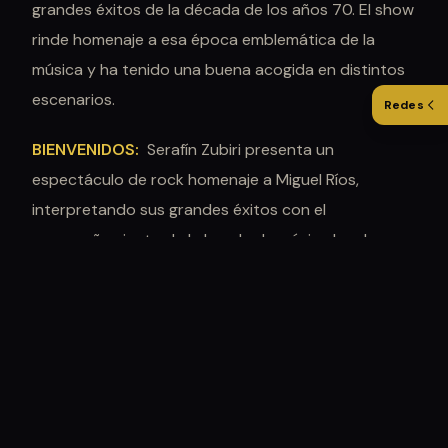
grandes éxitos de la década de los años 70. El show
rinde homenaje a esa época emblemática de la
música y ha tenido una buena acogida en distintos
escenarios.
Redes
BIENVENIDOS:
Serafín Zubiri presenta un
espectáculo de rock homenaje a Miguel Ríos,
interpretando sus grandes éxitos con el
acompañamiento de la banda de música local en
cada concierto.
FESTIBAND EUROVISIÓN:
Es un espectáculo
musical que celebra las mejores canciones del
Festival de Eurovisión
. El concierto se centra
especialmente en los años 60, 70, 80 y 90,
consideradas las décadas más destacadas por la