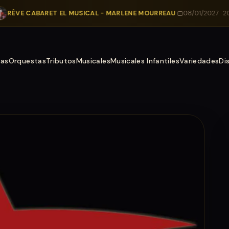
E CABARET EL MUSICAL - MARLENE MOURREAU
·
08/01/2027 · 20:00
·
Te
tas
Orquestas
Tributos
Musicales
Musicales Infantiles
Variedades
Di