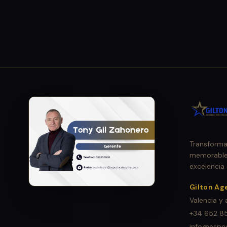
Transforma
memorables
excelencia
Gilton Ag
Valencia y
+34 652 8
info@espec