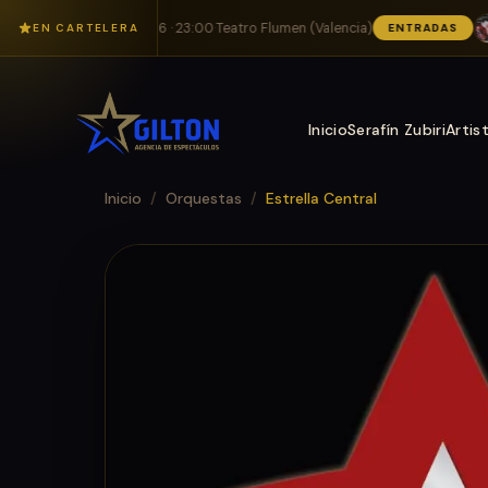
ZANDO
·
14/11/2026 · 23:00
·
Teatro Flumen (Valencia)
RÊV
EN CARTELERA
ENTRADAS
Inicio
Serafín Zubiri
Artis
Inicio
/
Orquestas
/
Estrella Central